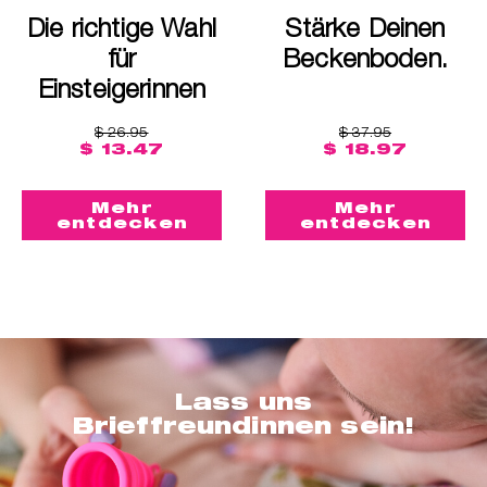
Die richtige Wahl
Stärke Deinen
für
Beckenboden.
Einsteigerinnen
$ 26.95
$ 37.95
$ 13.47
$ 18.97
Mehr
Mehr
entdecken
entdecken
Lass uns
Brieffreundinnen sein!