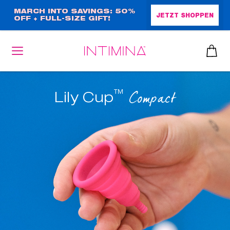
Direkt
MARCH INTO SAVINGS: 50%
JETZT SHOPPEN
OFF + FULL-SIZE GIFT!
zum
Inhalt
™
Compact
Lily Cup
heiben
up™ 2
ssen
sen
äsche
che
iner