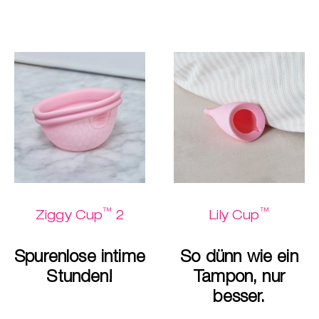
™
™
Ziggy Cup
2
Lily Cup
Spurenlose intime
So dünn wie ein
Stunden!
Tampon, nur
besser.