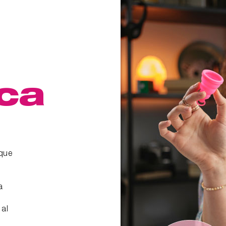
ca
 que
a
 al