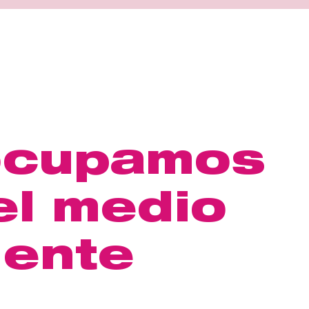
ocupamos
el medio
iente