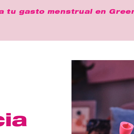
a tu gasto menstrual en
Green
ia