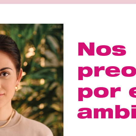
Nos
pre
por 
amb