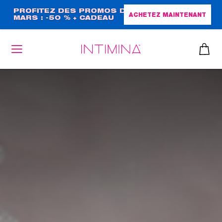
Aller
PROFITEZ DES PROMOS DE
ACHETEZ MAINTENANT
MARS : -50 % + CADEAU
au
GRAND FORMAT !
contenu
principal