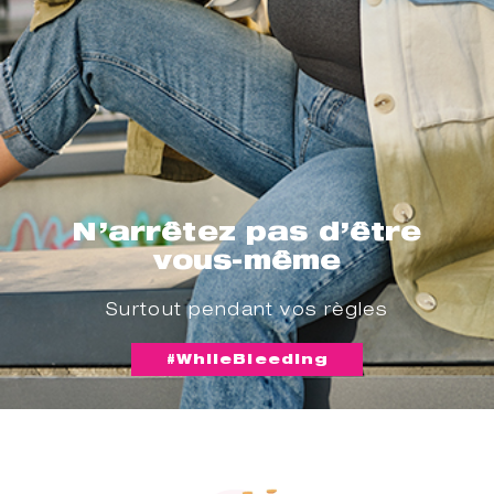
N’arrêtez pas d’être
vous-même
Surtout pendant vos règles
#WhileBleeding