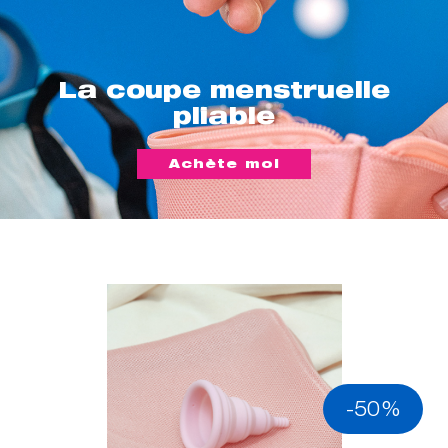
La coupe menstruelle
pliable
Achète moi
-50%