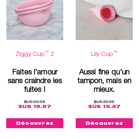
™
™
Ziggy Cup
2
Lily Cup
Faites l’amour
Aussi fine qu'un
sans craindre les
tampon, mais en
fuites !
mieux.
$US 39.95
$US 30.95
$US 19.97
$US 15.47
Découvrez
Découvrez