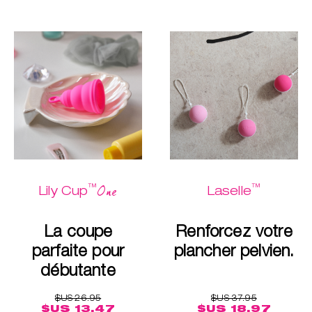
™
™
One
Lily Cup
Laselle
La coupe
Renforcez votre
parfaite pour
plancher pelvien.
débutante
$US 26.95
$US 37.95
$US 13.47
$US 18.97