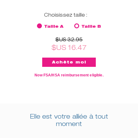
Choisissez taille :
Taille A
Taille B
$US 32.95
$US 16.47
Now FSA/HSA reimbursement eligible.
Elle est votre alliée à tout
moment