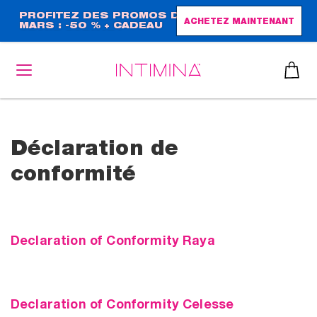
Aller
PROFITEZ DES PROMOS DE
ACHETEZ MAINTENANT
MARS : -50 % + CADEAU
au
GRAND FORMAT !
contenu
principal
Déclaration de
conformité
Declaration of Conformity Raya
Declaration of Conformity Celesse