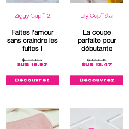
™
™
One
Ziggy Cup
2
Lily Cup
Faites l’amour
La coupe
sans craindre les
parfaite pour
fuites !
débutante
$US 39.95
$US 26.95
$US 19.97
$US 13.47
Découvrez
Découvrez