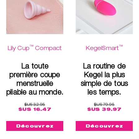
™
™
Lily Cup
Compact
KegelSmart
La toute
La routine de
première coupe
Kegel la plus
menstruelle
simple de tous
pliable au monde.
les temps.
$US 32.95
$US 79.95
$US 16.47
$US 39.97
Découvrez
Découvrez