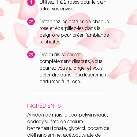
Utilisez 1 à 2 roses pour le bain,
selon vos envies.
Détachez les pétales de chaque
rose et éparpillez-les dans la
baignoire pour créer l’ambiance
souhaitée.
Dès qu’ils se seront
complètement dissouts, vous
pourrez vous allonger et vous
détendre dans l’eau légèrement
parfumée à la rose.
INGRÉDIENTS
Amidon de maïs, alcool polyvinylique,
dodécylsulfate de sodium,
benzènesulfonate, glycérol, cocamide
diéthanolamine, acétobutyrate de