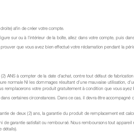
roite) afin de créer votre compte.
figure sur ou à l’intérieur de la boîte, allez dans votre compte, puis da
de prouver que vous avez bien effectué votre réclamation pendant la péri
2) ANS à compter de la date d’achat, contre tout défaut de fabrication 
sure normale NI les dommages résultant d’une mauvaise utilisation, d’
ous remplacerons votre produit gratuitement à condition que vous ayez b
ans certaines circonstances. Dans ce cas, il devra être accompagné du 
ntie de deux (2) ans, la garantie du produit de remplacement est calculée
i de garantie satisfait ou remboursé. Nous remboursons tout appareil n
 détails).