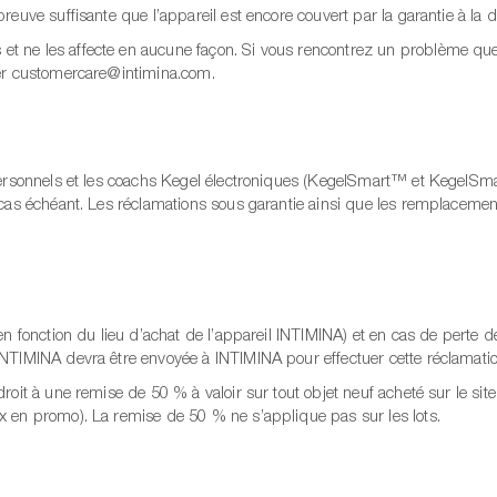
reuve suffisante que l’appareil est encore couvert par la garantie à la 
et ne les affecte en aucune façon. Si vous rencontrez un problème que
ter customercare@intimina.com.
 personnels et les coachs Kegel électroniques (KegelSmart™ et KegelSm
 cas échéant. Les réclamations sous garantie ainsi que les remplacemen
en fonction du lieu d’achat de l’appareil INTIMINA) et en cas de perte de
INTIMINA devra être envoyée à INTIMINA pour effectuer cette réclamatio
droit à une remise de 50 % à valoir sur tout objet neuf acheté sur le 
x en promo). La remise de 50 % ne s’applique pas sur les lots.