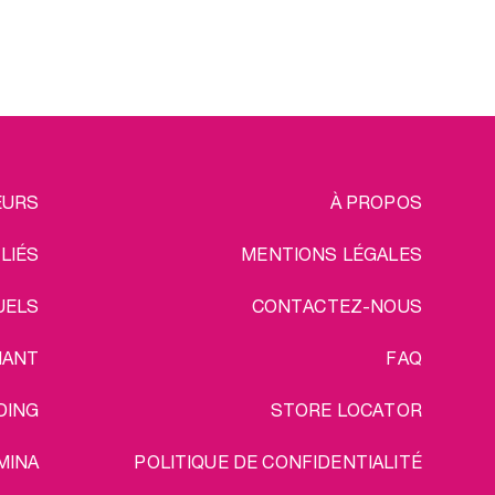
cessoires
usage et toujours prêts à l’emploi.
opreté où
Et comme nous n’avons pas fini
.
de vous gâter, les frais de port sur
pas fini
nos lots sont offerts !
e port sur
s !
EGAL
EURS
À PROPOS
ILIÉS
MENTIONS LÉGALES
UELS
CONTACTEZ-NOUS
IANT
FAQ
DING
STORE LOCATOR
MINA
POLITIQUE DE CONFIDENTIALITÉ