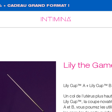
% + CADEAU GRAND FORMAT !
Español
Français
Lily the Ga
Lily Cup™ A + Lily Cup™ B 
Un col de l’utérus plus hau
Lily Cup™, la coupe novatric
A et B, vous pourrez les ut