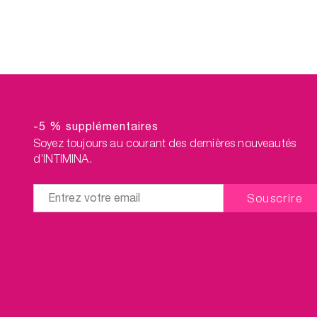
sensations accrues pendant
rapideme
l’amour. Choisissez votre
Balmy
combinaison de poids grâce à
cutanée e
Laselle™ ou entraînez-vous en
Et comm
suivant le programme guidé de
de vous g
KegelSmart™. Le nettoyant pour
nos l
accessoires intimes est inclus
pour que vos produits soient
toujours propres après usage.
-5 % supplémentaires
Et comme nous n’avons pas fini
de vous gâter, les frais de port sur
Soyez toujours au courant des dernières nouveautés
nos lots sont offerts !
d’INTIMINA.