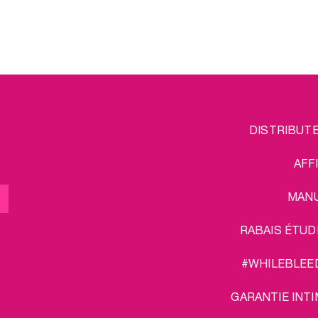
nt et sans douleur. Enfin,
que le nettoyant pour ac
™ protège la barrière
intimes garantit leur pr
t maintient l’hydratation.
que vous soyez
e nous n’avons pas fini
Et comme nous n’avons 
âter, les frais de port sur
de vous gâter, les frais d
ots vous sont offerts !
nos lots sont offert
FOOTER
L
DISTRIBUT
MENU
AFF
MAN
RABAIS ÉTUD
#WHILEBLEE
GARANTIE INTI