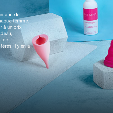
in afin de
chaque femme.
 à un prix
adeau,
u de
érés, il y en a