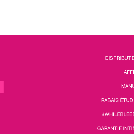
poi
déplacements.
mme
Et comme nous n’avons pas fini
e
ra
de vous gâter, les frais de port
s
sur nos lots vous sont offerts !
vos
Cho
pres
va
ini
ort
FOOTER
L
DISTRIBUT
MENU
AFF
MAN
RABAIS ÉTUD
#WHILEBLEE
GARANTIE INTI