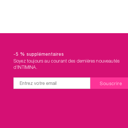
vous en suivant le progra
guidé de KegelSmart™. L
nettoyant pour accessoire
intimes est inclus pour que 
produits soient toujours pro
après usage.
Et comme nous n’avons pas f
de vous gâter, les frais de p
sur nos lots sont offerts !
-5 % supplémentaires
Soyez toujours au courant des dernières nouveautés
d’INTIMINA.