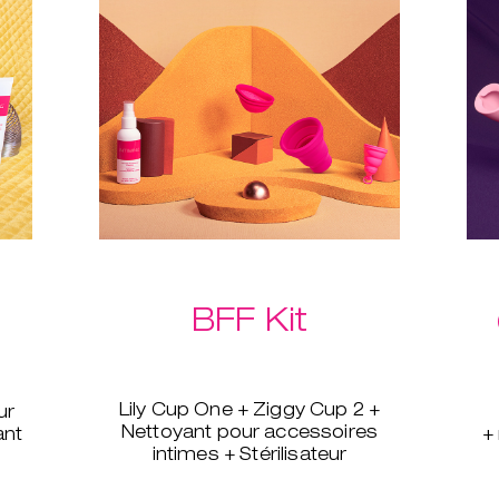
BFF Kit
Lily Cup One + Ziggy Cup 2 +
ur
Nettoyant pour accessoires
ant
+
intimes + Stérilisateur
Si votre copine, votre mère,
Un 
votre sœur ou votre petite-amie