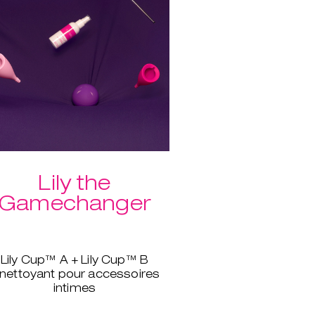
Lily the
Gamechanger
Lily Cup™ A + Lily Cup™ B
 nettoyant pour accessoires
intimes
col de l’utérus plus haut et un