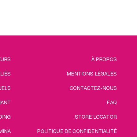
ds choisi. L’hydratant féminin
vous aidera à insérer
pidement et facilement votre
coupe, sans douleur.
isissez votre Laselle™ poids
ginaux préféré dans le menu
déroulant ci-dessous.
EGAL
EURS
À PROPOS
ILIÉS
MENTIONS LÉGALES
UELS
CONTACTEZ-NOUS
IANT
FAQ
DING
STORE LOCATOR
MINA
POLITIQUE DE CONFIDENTIALITÉ