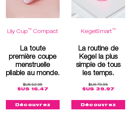
™
™
Lily Cup
Compact
KegelSmart
La toute
La routine de
première coupe
Kegel la plus
menstruelle
simple de tous
pliable au monde.
les temps.
$US 32.95
$US 79.95
$US 16.47
$US 39.97
Découvrez
Découvrez