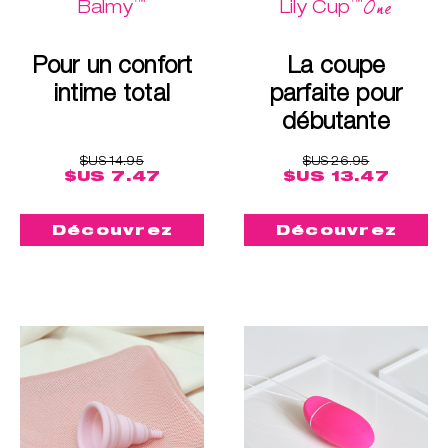
™
™
One
Balmy
Lily Cup
Pour un confort
La coupe
intime total
parfaite pour
débutante
$US 14.95
$US 26.95
$US 7.47
$US 13.47
Découvrez
Découvrez