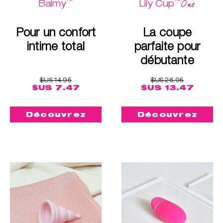
™
™
One
Balmy
Lily Cup
Pour un confort
La coupe
intime total
parfaite pour
débutante
$US 14.95
$US 26.95
$US 7.47
$US 13.47
Découvrez
Découvrez