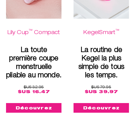
™
™
Lily Cup
Compact
KegelSmart
La toute
La routine de
première coupe
Kegel la plus
menstruelle
simple de tous
pliable au monde.
les temps.
$US 32.95
$US 79.95
$US 16.47
$US 39.97
Découvrez
Découvrez