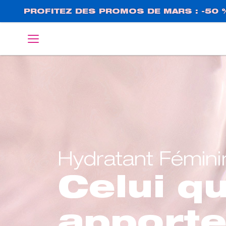
Aller
PROFITEZ DES PROMOS DE MARS : -50 
au
contenu
English
Deutsch
principal
Hydratant Fémini
Celui qu
apport