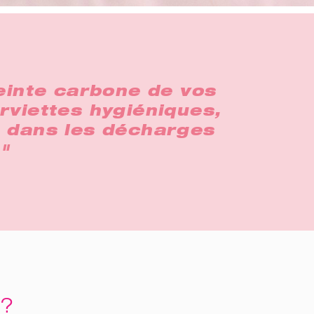
reinte carbone de vos
erviettes hygiéniques,
s dans les décharges
"
e?