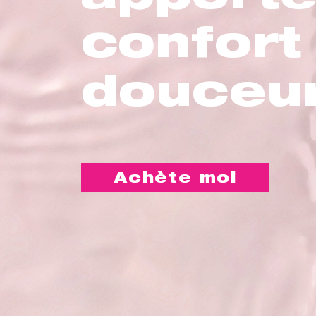
confort
douceu
Achète moi