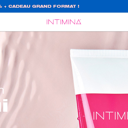
% + CADEAU GRAND FORMAT !
Español
Français
n
i
e