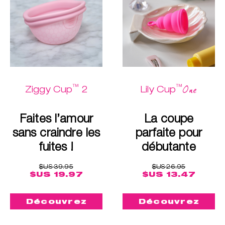
™
™
One
Ziggy Cup
2
Lily Cup
Faites l’amour
La coupe
sans craindre les
parfaite pour
fuites !
débutante
$US 39.95
$US 26.95
$US 19.97
$US 13.47
Découvrez
Découvrez