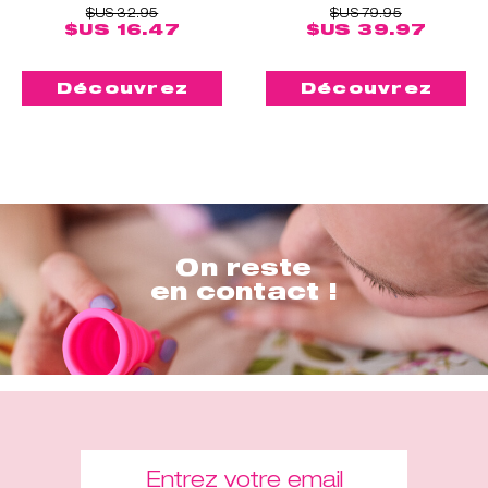
$US 32.95
$US 79.95
$US 16.47
$US 39.97
Découvrez
Découvrez
On reste
en contact !