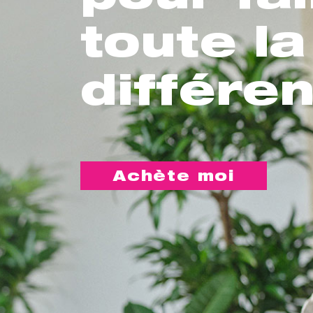
toute la
différe
Achète moi