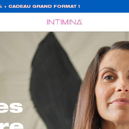
% + CADEAU GRAND FORMAT !
Español
Français
es
ire