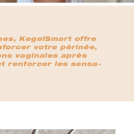
nes, KegelSmart offre
nforcer votre périnée,
ons vaginales après
et renforcer les sensa-