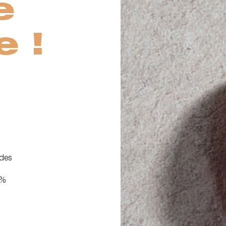
e
e !
 des
 %