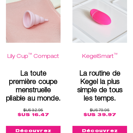
™
™
Lily Cup
Compact
KegelSmart
La toute
La routine de
première coupe
Kegel la plus
menstruelle
simple de tous
pliable au monde.
les temps.
$US 32.95
$US 79.95
$US 16.47
$US 39.97
Découvrez
Découvrez