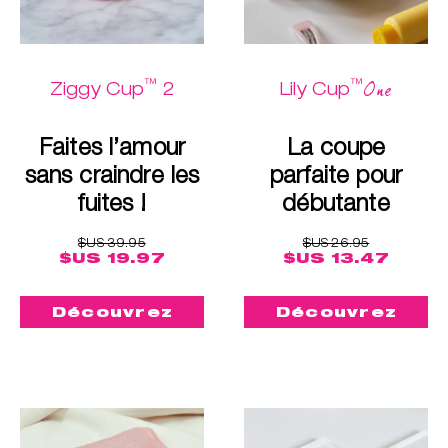
™
™
One
Ziggy Cup
2
Lily Cup
Faites l’amour
La coupe
sans craindre les
parfaite pour
fuites !
débutante
$US 39.95
$US 26.95
$US 19.97
$US 13.47
Découvrez
Découvrez