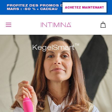
Aller
PROFITEZ DES PROMOS DE
ACHETEZ MAINTENANT
MARS : -50 % + CADEAU
au
GRAND FORMAT !
contenu
principal
™
KegelSmart