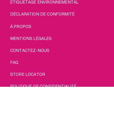
ÉTIQUETAGE ENVIRONNEMENTAL
DÉCLARATION DE CONFORMITÉ
LEGAL
À PROPOS
MENTIONS LÉGALES
CONTACTEZ-NOUS
FAQ
STORE LOCATOR
POLITIQUE DE CONFIDENTIALITÉ
Achète moi
POLITIQUE EN MATIÈRE DE COOKIES
CONDITIONS D'UTILISATION