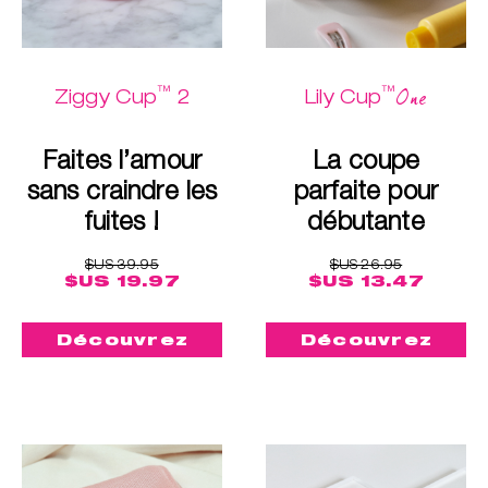
™
™
One
Ziggy Cup
2
Lily Cup
Faites l’amour
La coupe
sans craindre les
parfaite pour
fuites !
débutante
$US 39.95
$US 26.95
$US 19.97
$US 13.47
Découvrez
Découvrez