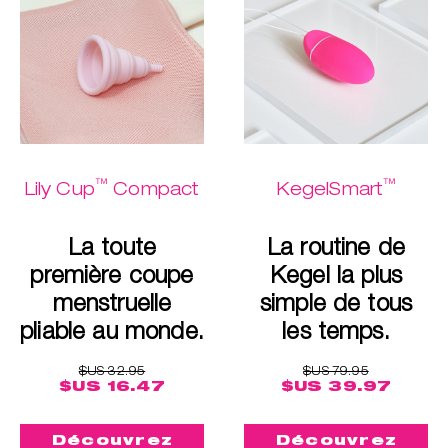
™
™
Lily Cup
Compact
KegelSmart
La toute
La routine de
première coupe
Kegel la plus
menstruelle
simple de tous
pliable au monde.
les temps.
$US 32.95
$US 79.95
$US 16.47
$US 39.97
Découvrez
Découvrez