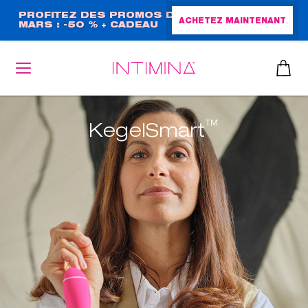
Aller
PROFITEZ DES PROMOS DE
ACHETEZ MAINTENANT
MARS : -50 % + CADEAU
au
GRAND FORMAT !
contenu
principal
™
KegelSmart