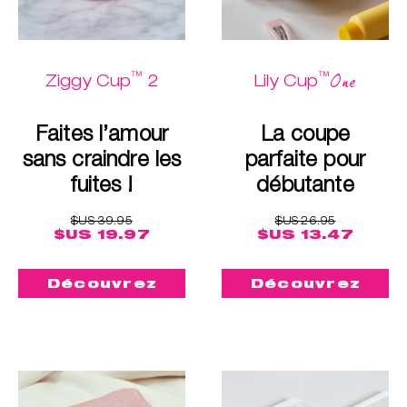
™
™
One
Ziggy Cup
2
Lily Cup
Faites l’amour
La coupe
sans craindre les
parfaite pour
fuites !
débutante
$US 39.95
$US 26.95
$US 19.97
$US 13.47
Découvrez
Découvrez