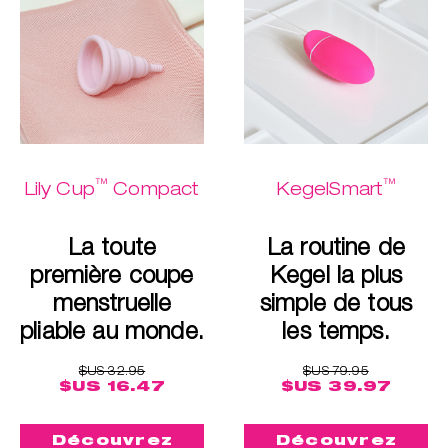
™
™
Lily Cup
Compact
KegelSmart
La toute
La routine de
première coupe
Kegel la plus
menstruelle
simple de tous
pliable au monde.
les temps.
$US 32.95
$US 79.95
$US 16.47
$US 39.97
Découvrez
Découvrez