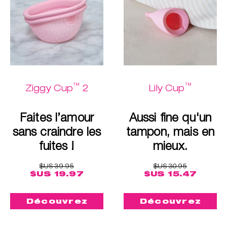
™
™
Ziggy Cup
2
Lily Cup
Faites l’amour
Aussi fine qu'un
sans craindre les
tampon, mais en
fuites !
mieux.
$US 39.95
$US 30.95
$US 19.97
$US 15.47
Découvrez
Découvrez