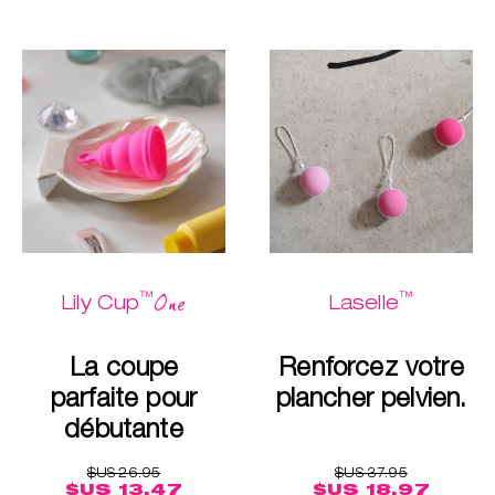
™
™
One
Lily Cup
Laselle
La coupe
Renforcez votre
parfaite pour
plancher pelvien.
débutante
$US 26.95
$US 37.95
$US 13.47
$US 18.97