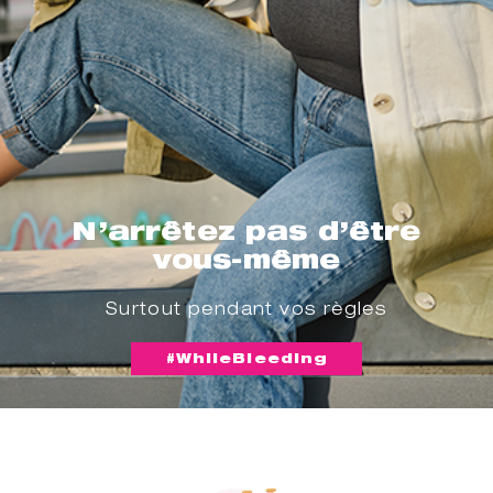
N’arrêtez pas d’être
vous-même
Surtout pendant vos règles
#WhileBleeding