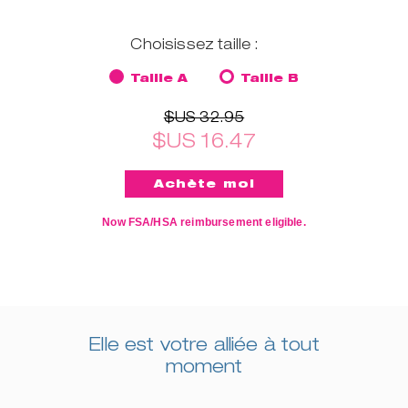
Choisissez taille :
Taille A
Taille B
$US 32.95
$US 16.47
Now FSA/HSA reimbursement eligible.
Elle est votre alliée à tout
moment