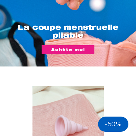
La coupe menstruelle
pliable
Achète moi
-50%