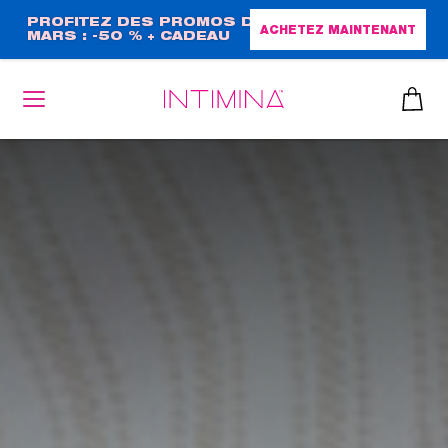
Aller
PROFITEZ DES PROMOS DE
ACHETEZ MAINTENANT
MARS : -50 % + CADEAU
au
GRAND FORMAT !
contenu
principal