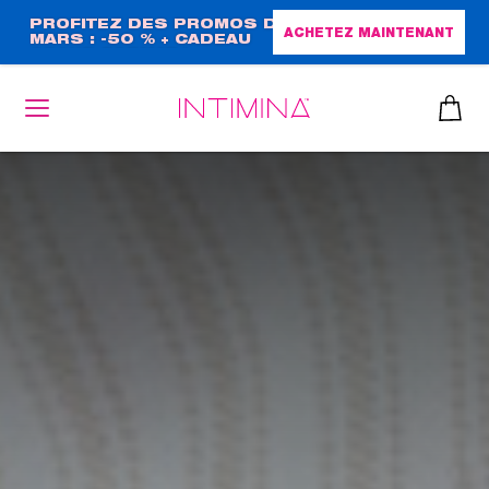
Aller
PROFITEZ DES PROMOS DE
ACHETEZ MAINTENANT
MARS : -50 % + CADEAU
au
GRAND FORMAT !
contenu
principal