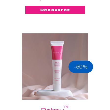
Découvrez
-50%
™