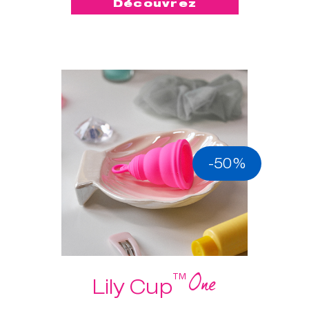
Découvrez
-50%
One
™
Lily Cup