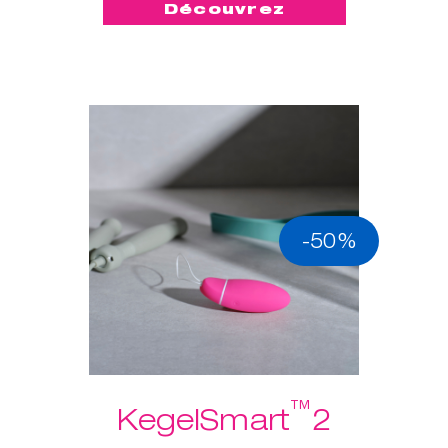
Découvrez
-50%
™
KegelSmart
2