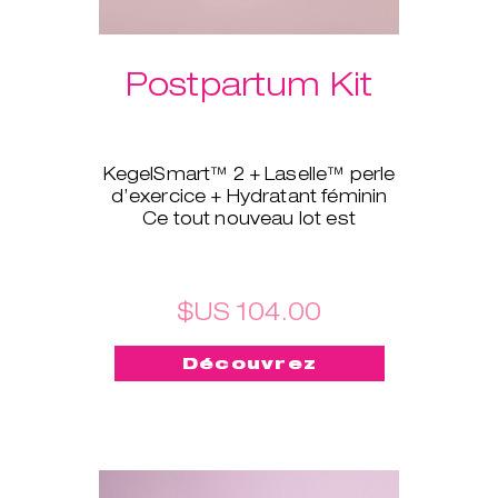
Postpartum Kit
KegelSmart™ 2 + Laselle™ perle
d’exercice + Hydratant féminin
Ce tout nouveau lot est
spécialement conçu pour les
jeunes mamans. Le coach pour
plancher pelvien KegelSmart™ 2
vous aidera à retrouver la force
$US 104.00
et la tonicité des muscles du
plancher pelvien grâce à des
Découvrez
routines d’exercices guidées.
Épaulé par Laselle™ perle
d’exercice, ils contribuent à
renforcer et à tonifier rapidement
votre périnée en fonction du
poids choisi. L’hydratant féminin