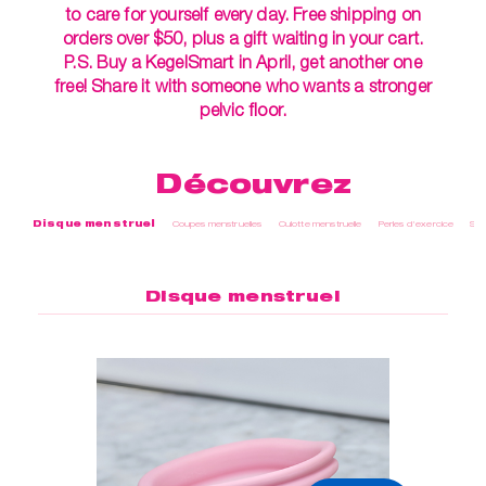
to care for yourself every day. Free shipping on
orders over $50, plus a gift waiting in your cart.
P.S. Buy a KegelSmart in April, get another one
free! Share it with someone who wants a stronger
pelvic floor.
Découvrez
Disque menstruel
Coupes menstruelles
Culotte menstruelle
Perles d'exercice
Soi
Disque menstruel