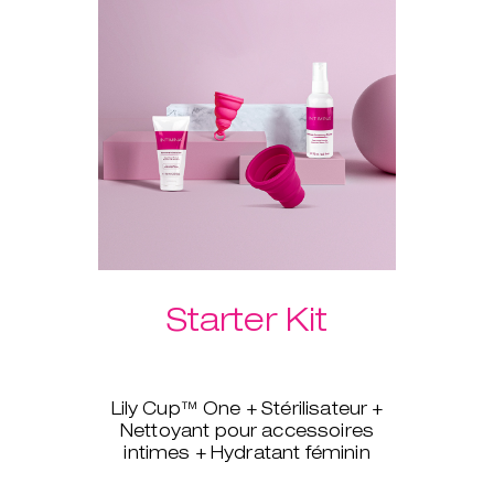
vous aidera à insérer
rapidement et facilement votre
coupe, sans douleur.
Choisissez votre Laselle™ poids
vaginaux préféré dans le menu
déroulant ci-dessous.
Starter Kit
Lily Cup™ One + Stérilisateur +
Nettoyant pour accessoires
intimes + Hydratant féminin
Vous souhaitez passer aux