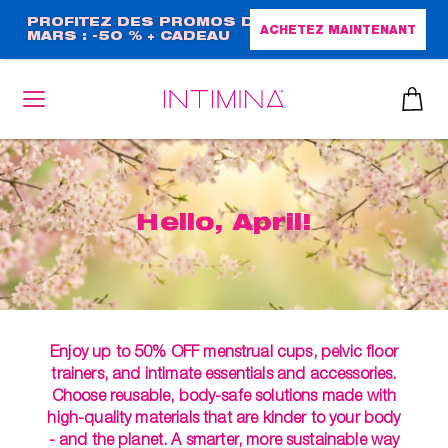
Aller
PROFITEZ DES PROMOS DE
ACHETEZ MAINTENANT
MARS : -50 % + CADEAU
au
GRAND FORMAT !
contenu
principal
Hello, April!
Enjoy up to 50% OFF menstrual cups, pelvic floor
trainers, and intimate essentials and accessories.
Choose reusable, body-safe solutions made with
high-quality materials that are kinder to your body
- and the planet. A smarter, more sustainable way