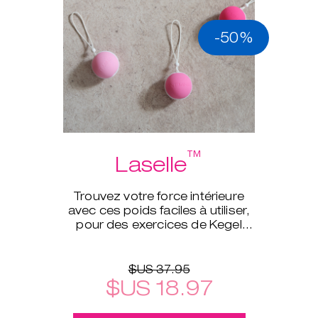
-50%
™
Laselle
Trouvez votre force intérieure
avec ces poids faciles à utiliser,
pour des exercices de Kegel
d’un tout autre niveau.
$US 37.95
$US 18.97