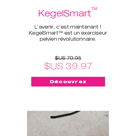
™
KegelSmart
L’avenir, c’est maintenant !
KegelSmart™ est un exerciseur
pelvien révolutionnaire.
$US 79.95
$US 39.97
Découvrez