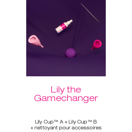
vous en suivant le programme
guidé de KegelSmart™. Le
nettoyant pour accessoires
intimes est inclus pour que vos
produits soient toujours propres
après usage.
Et comme nous n’avons pas fini
de vous gâter, les frais de port
sur nos lots sont offerts !
Lily the
Gamechanger
Lily Cup™ A + Lily Cup™ B
+ nettoyant pour accessoires