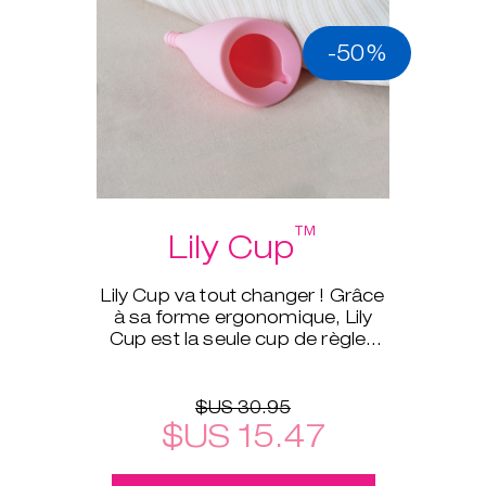
-50%
™
Lily Cup
Lily Cup va tout changer ! Grâce
à sa forme ergonomique, Lily
Cup est la seule cup de règles
qui peut être roulée aussi
finement qu’un tampon.
$US 30.95
$US 15.47