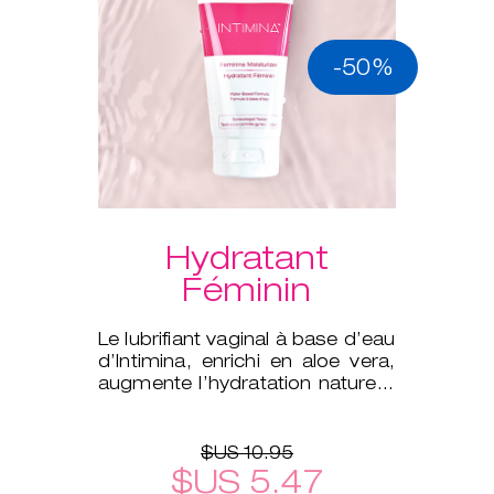
-50%
Hydratant
Féminin
Le lubrifiant vaginal à base d’eau
d’Intimina, enrichi en aloe vera,
augmente l’hydratation naturelle
de votre corps.
$US 10.95
$US 5.47