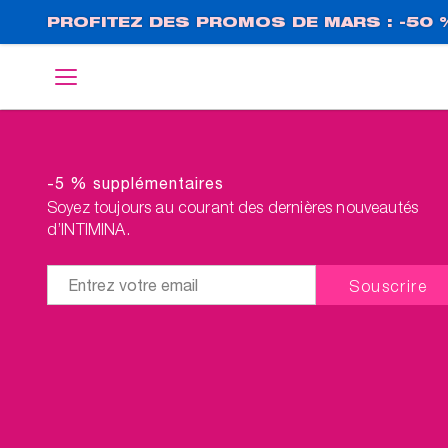
Aller
PROFITEZ DES PROMOS DE MARS : -50 
au
contenu
English
Deutsch
principal
-5 % supplémentaires
Soyez toujours au courant des dernières nouveautés
d’INTIMINA.