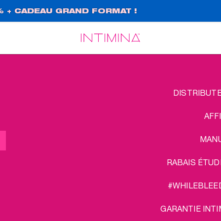
% + CADEAU GRAND FORMAT !
Español
Français
FOOTER
L
DISTRIBUT
MENU
AFF
MAN
RABAIS ÉTUD
#WHILEBLEE
GARANTIE INTI