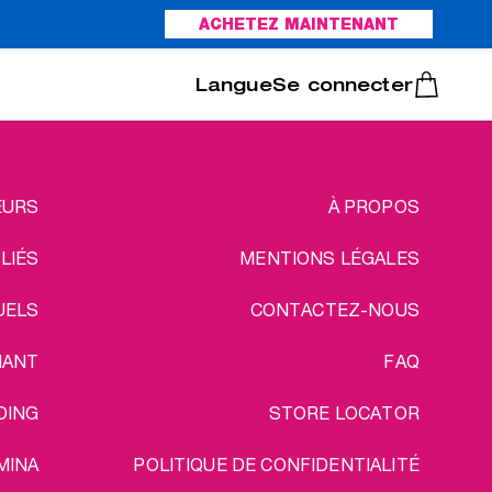
ACHETEZ MAINTENANT
Italiano
Português
Se connecter
EGAL
EURS
À PROPOS
ILIÉS
MENTIONS LÉGALES
UELS
CONTACTEZ-NOUS
IANT
FAQ
DING
STORE LOCATOR
MINA
POLITIQUE DE CONFIDENTIALITÉ