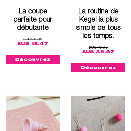
La coupe
La routine de
parfaite pour
Kegel la plus
débutante
simple de tous
les temps.
$US 26.95
$US 13.47
$US 79.95
$US 39.97
Découvrez
Découvrez