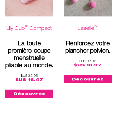
™
™
Lily Cup
Compact
Laselle
La toute
Renforcez votre
première coupe
plancher pelvien.
menstruelle
$US 37.95
pliable au monde.
$US 18.97
$US 32.95
Découvrez
$US 16.47
Découvrez