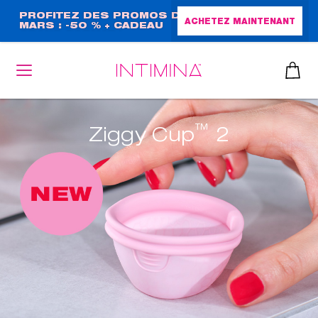
Aller
PROFITEZ DES PROMOS DE
ACHETEZ MAINTENANT
MARS : -50 % + CADEAU
au
GRAND FORMAT !
contenu
principal
™
Ziggy Cup
2