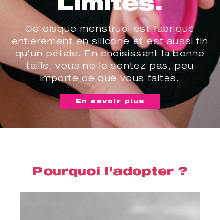
Limites.
Ce disque menstruel est fabriqué
entièrement en silicone et est aussi fin
qu’un pétale. En choisissant la bonne
taille, vous ne le sentez pas, peu
importe ce que vous faites.
En savoir plus
Pourquoi l’adopter ?