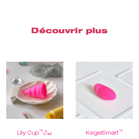
Découvrir plus
™
™
One
Lily Cup
KegelSmart