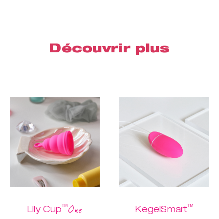
Découvrir plus
™
™
One
Lily Cup
KegelSmart