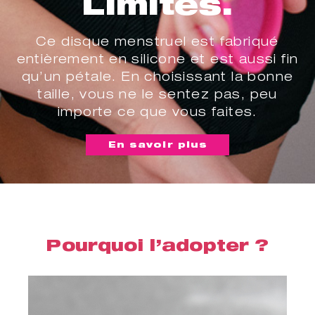
Limites.
Ce disque menstruel est fabriqué
entièrement en silicone et est aussi fin
qu’un pétale. En choisissant la bonne
taille, vous ne le sentez pas, peu
importe ce que vous faites.
En savoir plus
Pourquoi l’adopter ?