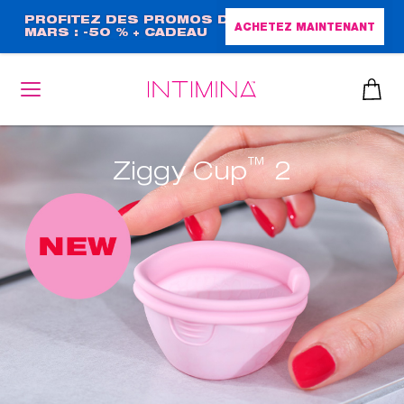
Aller
PROFITEZ DES PROMOS DE
ACHETEZ MAINTENANT
MARS : -50 % + CADEAU
au
GRAND FORMAT !
contenu
principal
™
Ziggy Cup
2