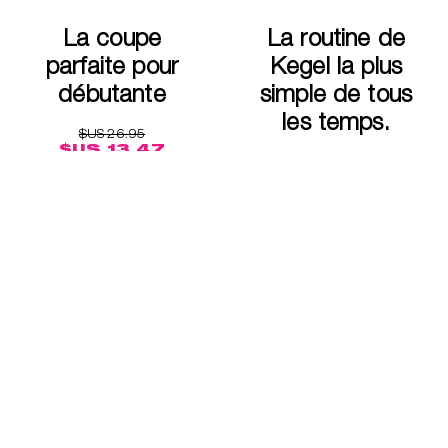
La coupe
La routine de
parfaite pour
Kegel la plus
débutante
simple de tous
les temps.
$US 26.95
$US 13.47
$US 79.95
$US 39.97
Achète moi
Découvrez
Découvrez