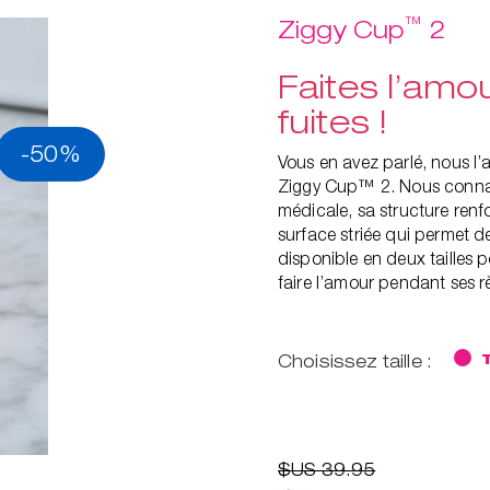
™
Ziggy Cup
2
Faites l’amou
fuites !
-50%
Vous en avez parlé, nous l’a
Ziggy Cup™ 2. Nous connais
médicale, sa structure renfo
surface striée qui permet de
disponible en deux tailles 
faire l’amour pendant ses r
Choisissez taille :
$US 39.95