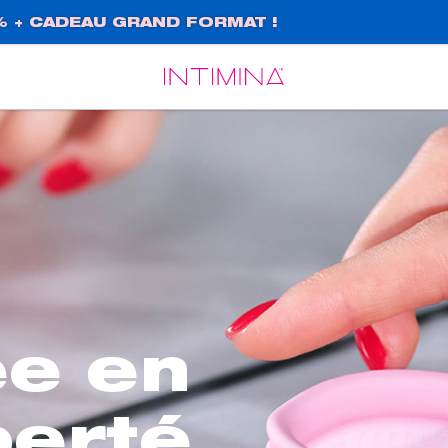
% + CADEAU GRAND FORMAT !
Español
Français
ée en
berté