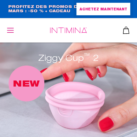
Aller
PROFITEZ DES PROMOS DE
ACHETEZ MAINTENANT
MARS : -50 % + CADEAU
au
GRAND FORMAT !
contenu
principal
™
Ziggy Cup
2