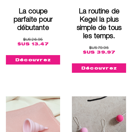
La coupe
La routine de
parfaite pour
Kegel la plus
débutante
simple de tous
les temps.
$US 26.95
$US 13.47
$US 79.95
$US 39.97
Découvrez
Découvrez