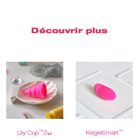
Découvrir plus
™
™
One
Lily Cup
KegelSmart