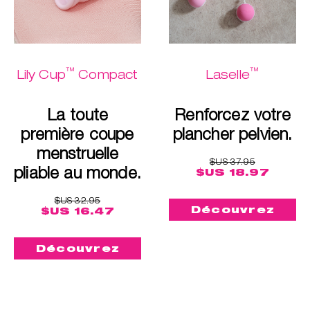
™
™
Lily Cup
Compact
Laselle
La toute
Renforcez votre
première coupe
plancher pelvien.
menstruelle
$US 37.95
pliable au monde.
$US 18.97
$US 32.95
Découvrez
$US 16.47
Découvrez