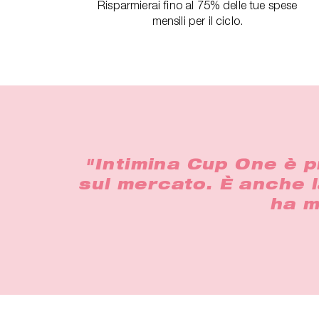
Risparmierai fino al 75% delle tue spese
mensili per il ciclo.
"Intimina Cup One è p
sul mercato. È anche l
ha m