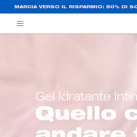
Salta
MARCIA VERSO IL RISPARMIO: 50% DI 
al
contenuto
English
Deutsch
principale
Gel Idratante Int
Quello 
andare 