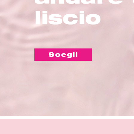
liscio
Scegli