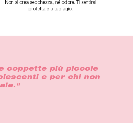
Non si crea secchezza, né odore. Ti sentirai
protetta e a tuo agio.
e coppette più piccole
olescenti e per chi non
ale."