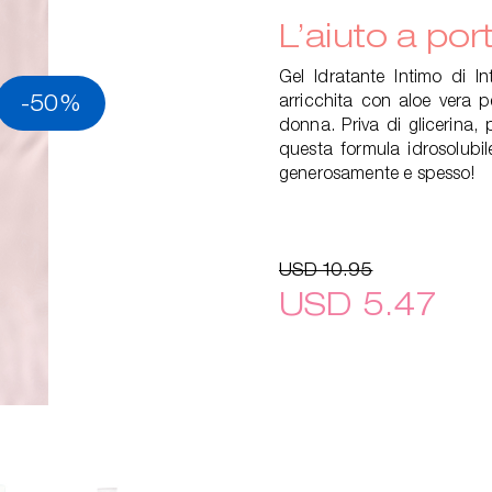
L’aiuto a por
Gel Idratante Intimo di I
-50%
arricchita con aloe vera p
donna. Priva di glicerina,
questa formula idrosolub
generosamente e spesso!
USD 10.95
USD 5.47