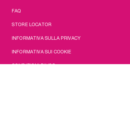
FAQ
STORE LOCATOR
INFORMATIVA SULLA PRIVACY
INFORMATIVA SUI COOKIE
CONDIZIONI D'USO
Comprami
SPEDIZIONE
© 2026 INTIMINA Tutti i diritti riservati
Social