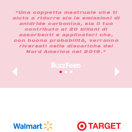
i
"Una coppetta mestruale che ti
"I
aiuta a ridurre sia le emissioni di
pe
e a
anidride carbonica, sia il tuo
più
on
contributo ai 20 bilioni di
 a
assorbenti e applicatori che,
ado
e i
con buona probabilità, verranno
us
riversati nelle discariche del
Nord America nel 2019."