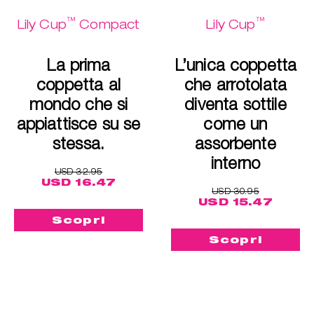
™
™
Lily Cup
Compact
Lily Cup
La prima
L’unica coppetta
coppetta al
che arrotolata
mondo che si
diventa sottile
appiattisce su se
come un
stessa.
assorbente
interno
USD 32.95
USD 16.47
USD 30.95
USD 15.47
Scopri
Scopri