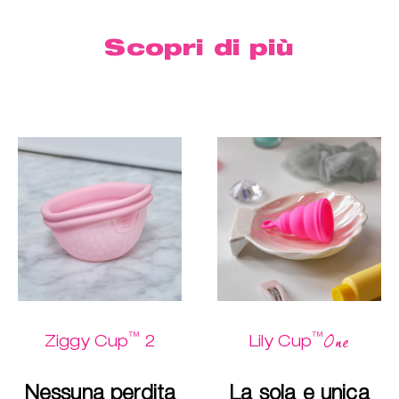
Scopri di più
™
™
One
Ziggy Cup
2
Lily Cup
Nessuna perdita
La sola e unica