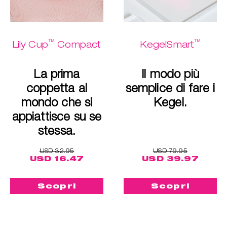
™
™
Lily Cup
Compact
KegelSmart
La prima
Il modo più
coppetta al
semplice di fare i
mondo che si
Kegel.
appiattisce su se
stessa.
USD 32.95
USD 79.95
USD 16.47
USD 39.97
Scopri
Scopri