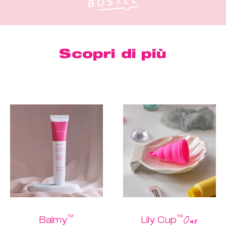
Scopri di più
™
™
One
Balmy
Lily Cup