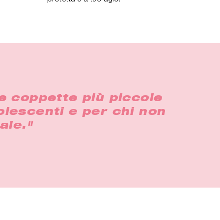
e coppette più piccole
olescenti e per chi non
ale."