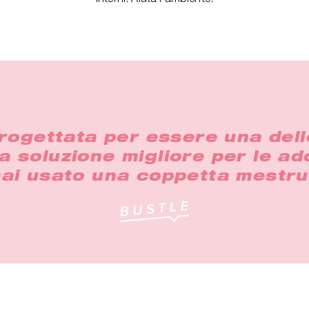
rogettata per essere una dell
a soluzione migliore per le ad
ai usato una coppetta mestru