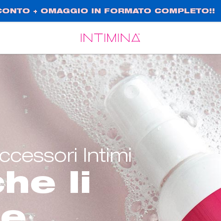
SCONTO + OMAGGIO IN FORMATO COMPLETO!!
Español
Français
cessori Intimi
he li
ne