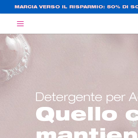
Salta
MARCIA VERSO IL RISPARMIO: 50% DI 
al
contenuto
English
Deutsch
principale
Detergente per Ac
Quello c
mantie