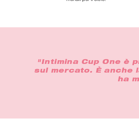
"Intimina Cup One è p
sul mercato. È anche l
ha m