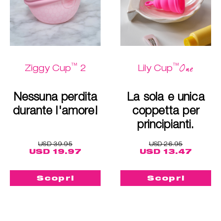
™
™
One
Ziggy Cup
2
Lily Cup
Nessuna perdita
La sola e unica
durante l'amore!
coppetta per
principianti.
USD 39.95
USD 26.95
USD 19.97
USD 13.47
Scopri
Scopri