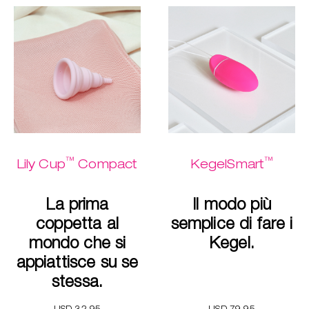
™
™
Lily Cup
Compact
KegelSmart
La prima
Il modo più
coppetta al
semplice di fare i
mondo che si
Kegel.
appiattisce su se
stessa.
USD 32.95
USD 79.95