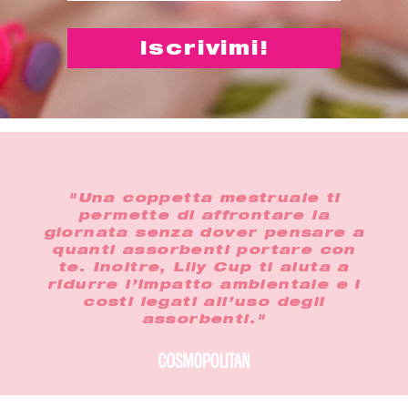
"Una coppetta mestruale ti
permette di affrontare la
giornata senza dover pensare a
quanti assorbenti portare con
te. Inoltre, Lily Cup ti aiuta a
ridurre l’impatto ambientale e i
costi legati all’uso degli
assorbenti."