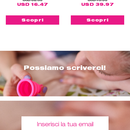
USD 16.47
USD 39.97
Scopri
Scopri
Possiamo scriverci!