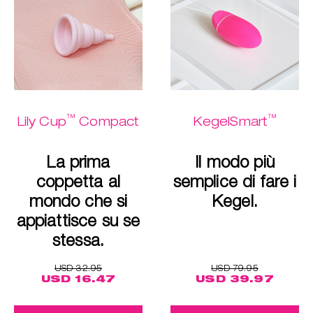
™
™
Lily Cup
Compact
KegelSmart
La prima
Il modo più
coppetta al
semplice di fare i
mondo che si
Kegel.
appiattisce su se
stessa.
USD 32.95
USD 79.95
USD 16.47
USD 39.97