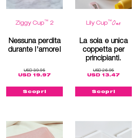
™
™
One
Ziggy Cup
2
Lily Cup
Nessuna perdita
La sola e unica
durante l'amore!
coppetta per
principianti.
USD 39.95
USD 26.95
USD 19.97
USD 13.47
Scopri
Scopri