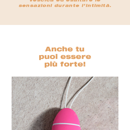
vescica ed esaltare le
sensazioni durante l’intimità.
Anche tu
puoi essere
più forte!