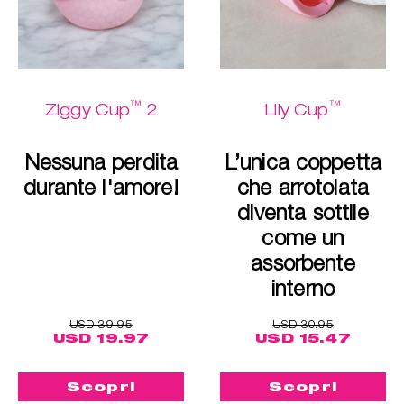
™
™
Ziggy Cup
2
Lily Cup
Nessuna perdita
L’unica coppetta
durante l'amore!
che arrotolata
diventa sottile
come un
assorbente
interno
USD 39.95
USD 30.95
USD 19.97
USD 15.47
Scopri
Scopri