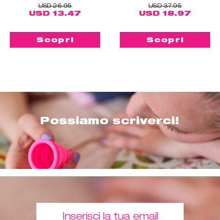
USD 26.95
USD 37.95
USD 13.47
USD 18.97
Scopri
Scopri
Possiamo scriverci!