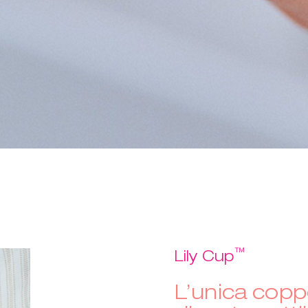
™
Lily Cup
L’unica copp