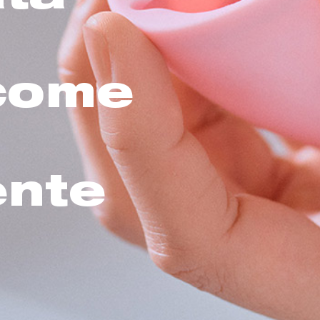
 come
ente