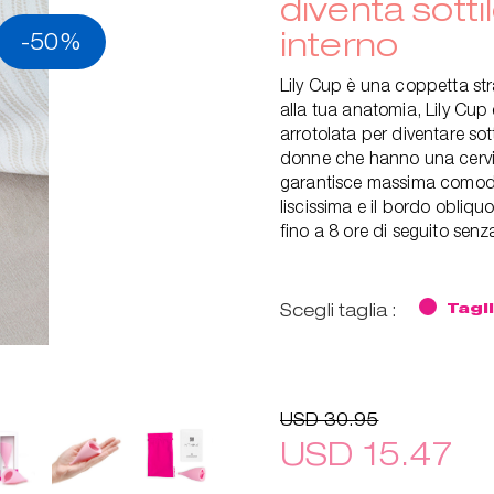
diventa sott
interno
-50%
Lily Cup è una coppetta str
alla tua anatomia, Lily Cup
arrotolata per diventare sot
donne che hanno una cervic
garantisce massima comodit
liscissima e il bordo obliq
fino a 8 ore di seguito senz
Scegli taglia :
Tagl
USD 30.95
USD 15.47