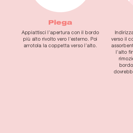
Piega
Appiattisci l’apertura con il bordo
Indirizz
più alto rivolto vero l’esterno. Poi
verso il 
arrotola la coppetta verso l’alto.
assorbent
l’alto f
rimozio
bordo
dovrebbe