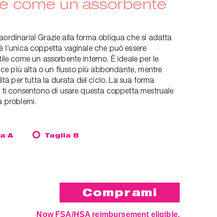
ile come un assorbente
aordinaria! Grazie alla forma obliqua che si adatta
 è l’unica coppetta vaginale che può essere
tile come un assorbente interno. È ideale per le
e più alta o un flusso più abbondante, mentre
à per tutta la durata del ciclo. La sua forma
uo ti consentono di usare questa coppetta mestruale
a problemi.
ia A
Taglia B
Now FSA/HSA reimbursement eligible.