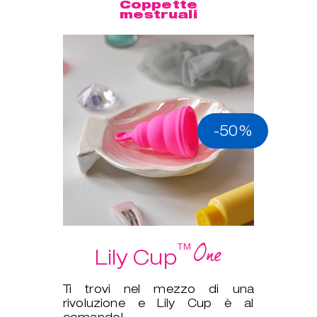
Coppette
mestruali
-50%
One
™
Lily Cup
Ti trovi nel mezzo di una
rivoluzione e Lily Cup è al
comando!