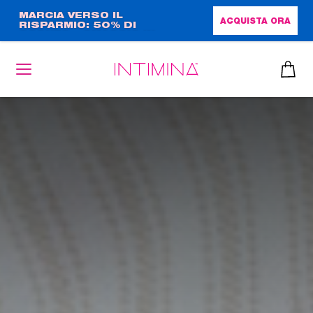
Salta
MARCIA VERSO IL
ACQUISTA ORA
RISPARMIO: 50% DI
al
SCONTO + OMAGGIO IN
contenuto
FORMATO COMPLETO!!
principale