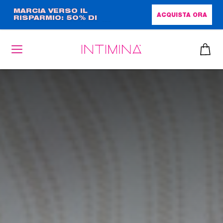
Salta
MARCIA VERSO IL
ACQUISTA ORA
RISPARMIO: 50% DI
al
SCONTO + OMAGGIO IN
contenuto
FORMATO COMPLETO!!
principale