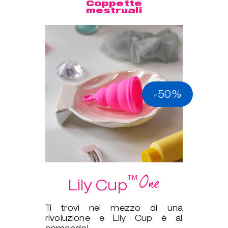
Coppette
mestruali
-50%
One
™
Lily Cup
Ti trovi nel mezzo di una
rivoluzione e Lily Cup è al
comando!