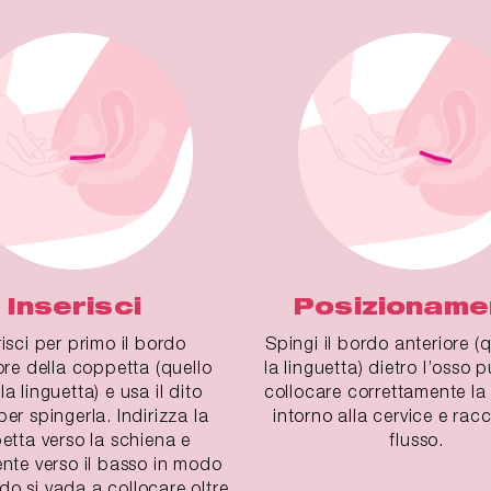
Inserisci
Posizioname
risci per primo il bordo
Spingi il bordo anteriore (
ore della coppetta (quello
la linguetta) dietro l’osso 
la linguetta) e usa il dito
collocare correttamente l
per spingerla. Indirizza la
intorno alla cervice e racco
etta verso la schiena e
flusso.
nte verso il basso in modo
rdo si vada a collocare oltre