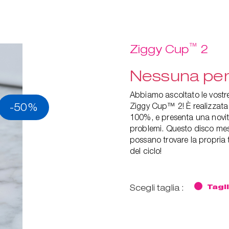
™
Ziggy Cup
2
Nessuna perd
Abbiamo ascoltato le vostre
-50%
Ziggy Cup™ 2! È realizzata i
100%, e presenta una novità:
problemi. Questo disco mest
possano trovare la propria 
del ciclo!
Scegli taglia :
Tagl