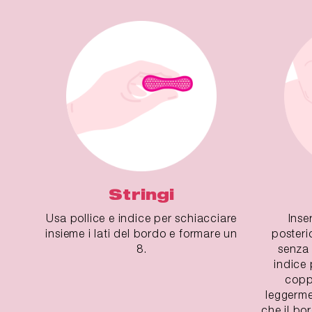
Stringi
Usa pollice e indice per schiacciare
Inse
insieme i lati del bordo e formare un
posteri
8.
senza 
indice 
copp
leggerme
che il bo