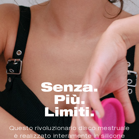
Senza.
Più.
Limiti.
Questo rivoluzionario disco mestruale
è realizzato interamente in silicone