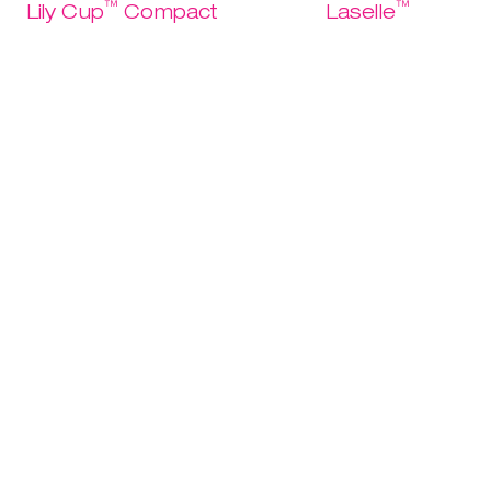
™
™
Lily Cup
Compact
Laselle
La prima
Potenza al
Comprami
coppetta al
pavimento
mondo che si
pelvico.
appiattisce su se
USD 37.95
stessa.
USD 18.97
USD 32.95
Scopri
USD 16.47
Scopri