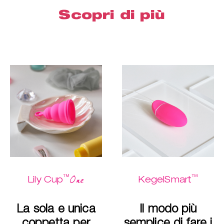
Scopri di più
™
™
One
Lily Cup
KegelSmart
La sola e unica
Il modo più
coppetta per
semplice di fare i