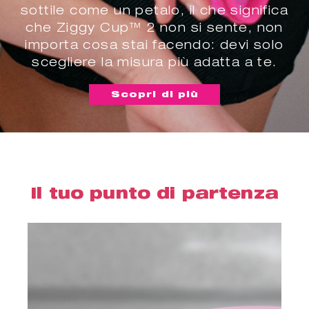
sottile come un petalo, il che significa
che Ziggy Cup™ 2 non si sente, non
importa cosa stai facendo: devi solo
scegliere la misura più adatta a te.
Scopri di più
Il tuo punto di partenza