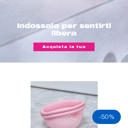
Indossala per sentirti
libera
Acquista la tua
-50%