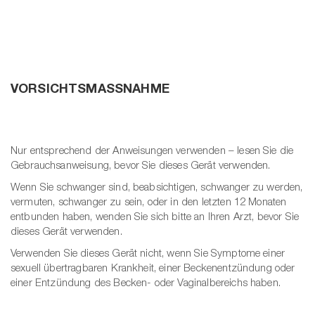
t
er
che
für dich
behör
VORSICHTSMASSNAHME
ete
ge-
blüten
Nur entsprechend der Anweisungen verwenden – lesen Sie die
Gebrauchsanweisung, bevor Sie dieses Gerät verwenden.
spray
Wenn Sie schwanger sind, beabsichtigen, schwanger zu werden,
se
vermuten, schwanger zu sein, oder in den letzten 12 Monaten
endes
entbunden haben, wenden Sie sich bitte an Ihren Arzt, bevor Sie
dieses Gerät verwenden.
Verwenden Sie dieses Gerät nicht, wenn Sie Symptome einer
ndome
sexuell übertragbaren Krankheit, einer Beckenentzündung oder
einer Entzündung des Becken- oder Vaginalbereichs haben.