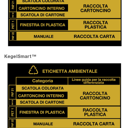
KegelSmart™