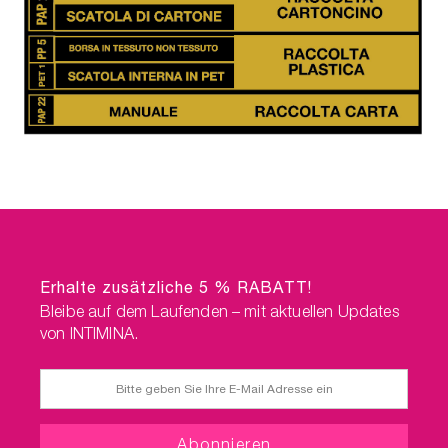
Erhalte zusätzliche 5 % RABATT!
Bleibe auf dem Laufenden – mit aktuellen Updates
von INTIMINA.