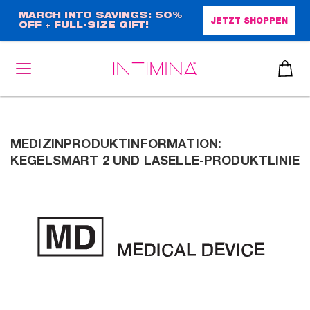
Direkt
MARCH INTO SAVINGS: 50%
JETZT SHOPPEN
OFF + FULL-SIZE GIFT!
zum
Inhalt
heiben
MEDIZINPRODUKTINFORMATION:
KEGELSMART 2 UND LASELLE-PRODUKTLINIE
up™ 2
ssen
sen
äsche
che
iner