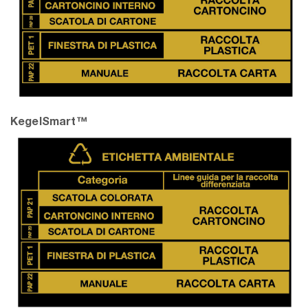
KegelSmart™