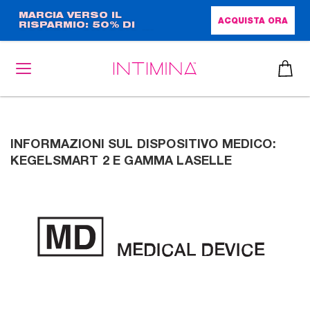
Salta
MARCIA VERSO IL
ACQUISTA ORA
RISPARMIO: 50% DI
al
SCONTO + OMAGGIO IN
contenuto
FORMATO COMPLETO!!
principale
INFORMAZIONI SUL DISPOSITIVO MEDICO:
KEGELSMART 2 E GAMMA LASELLE