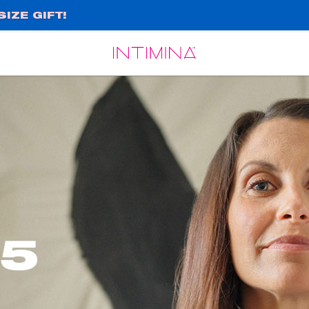
IZE GIFT!
Español
Français
 5
n