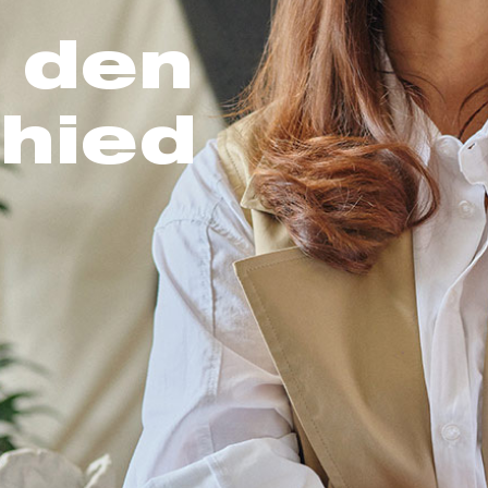
 den
hied