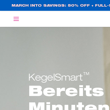
Direkt
MARCH INTO SAVINGS: 50% OFF + FULL-S
zum
Inhalt
English
Deutsch
™
KegelSmart
Bereits
Minute