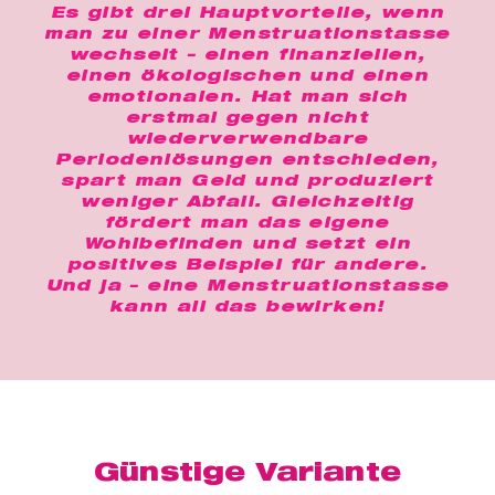
t
er
Es gibt drei Hauptvorteile, wenn
man zu einer Menstruationstasse
che
wechselt – einen finanziellen,
für dich
einen ökologischen und einen
emotionalen. Hat man sich
behör
erstmal gegen nicht
wiederverwendbare
ete
Periodenlösungen entschieden,
spart man Geld und produziert
weniger Abfall. Gleichzeitig
ge-
blüten
fördert man das eigene
Wohlbefinden und setzt ein
positives Beispiel für andere.
spray
Und ja – eine Menstruationstasse
se
kann all das bewirken!
endes
ndome
Günstige Variante