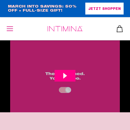
Direkt
MARCH INTO SAVINGS: 50%
JETZT SHOPPEN
OFF + FULL-SIZE GIFT!
zum
Inhalt
heiben
up™ 2
ssen
sen
äsche
che
iner