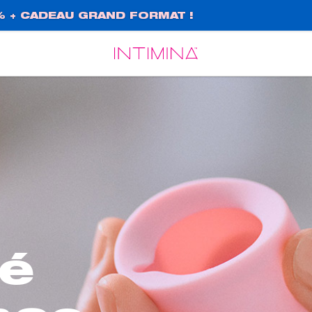
% + CADEAU GRAND FORMAT !
Español
Français
té