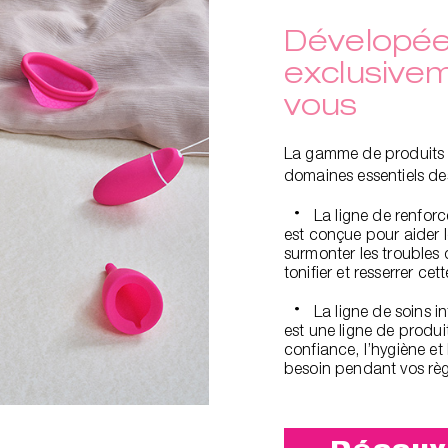
Dévelopé
exclusive
vous
La gamme de produits 
domaines essentiels des
La ligne de renfor
est conçue pour aider l
surmonter les troubles 
tonifier et resserrer cet
La ligne de soins i
est une ligne de produi
confiance, l’hygiène et
besoin pendant vos règ