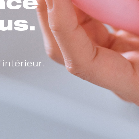
nce
us.
'intérieur.