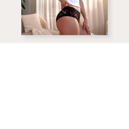
POURQUOI OPTER
POURQUOI
POUR LES CULOTTES
POUR LES
MENSTRUELLES ?
MENSTRUE
Sûres pour le corps
Excellen
portefeui
Les culottes menstruelles
l’enviro
Bloom constituent une
excellente alternative aux
En passant au
protections traditionnelles, car
menstruelles,
elles ne contiennent ni produits
une solution 
chimiques nocifs ni toxines.