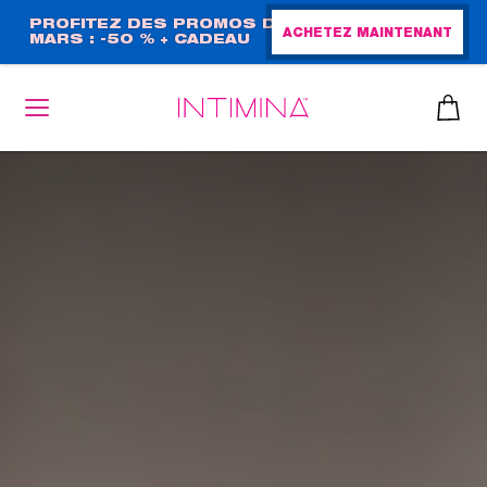
Aller
PROFITEZ DES PROMOS DE
ACHETEZ MAINTENANT
MARS : -50 % + CADEAU
au
GRAND FORMAT !
contenu
principal