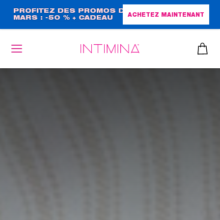
Aller
PROFITEZ DES PROMOS DE
ACHETEZ MAINTENANT
MARS : -50 % + CADEAU
au
GRAND FORMAT !
contenu
principal