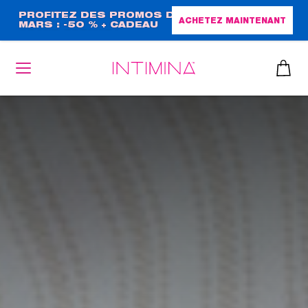
Aller
PROFITEZ DES PROMOS DE
ACHETEZ MAINTENANT
MARS : -50 % + CADEAU
au
GRAND FORMAT !
contenu
principal