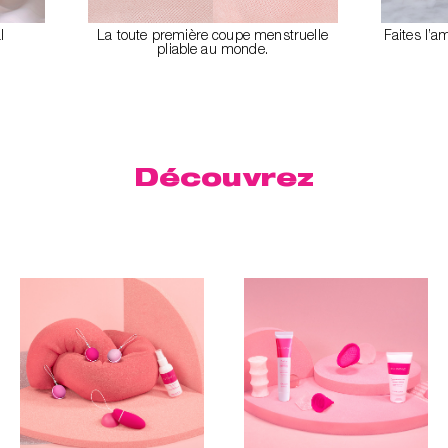
l
La toute première coupe menstruelle
Faites l’a
pliable au monde.
Découvrez