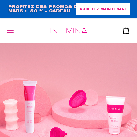
Aller
PROFITEZ DES PROMOS DE
ACHETEZ MAINTENANT
MARS : -50 % + CADEAU
au
GRAND FORMAT !
contenu
principal