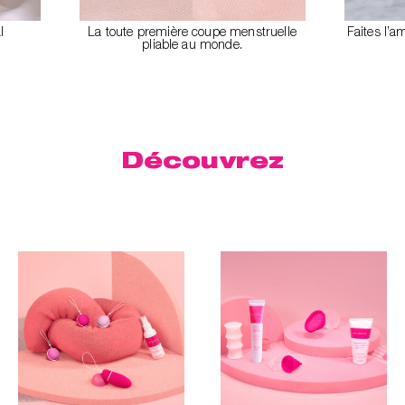
l
La toute première coupe menstruelle
Faites l’a
pliable au monde.
Découvrez