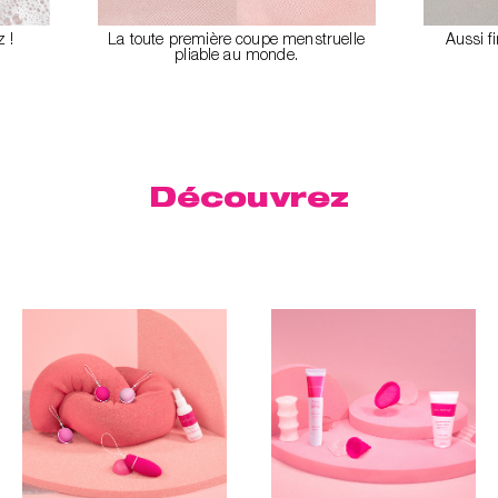
z !
La toute première coupe menstruelle
Aussi f
pliable au monde.
Découvrez