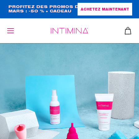
Aller
PROFITEZ DES PROMOS DE
ACHETEZ MAINTENANT
MARS : -50 % + CADEAU
au
GRAND FORMAT !
contenu
principal