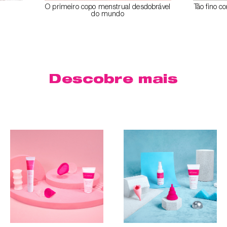
O primeiro copo menstrual desdobrável
Tão fino 
do mundo
Descobre mais