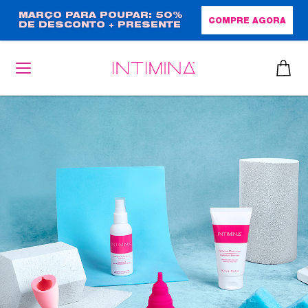
Passar
MARÇO PARA POUPAR: 50%
COMPRE AGORA
DE DESCONTO + PRESENTE
para
EM TAMANHO NORMAL!
o
conteúdo
principal